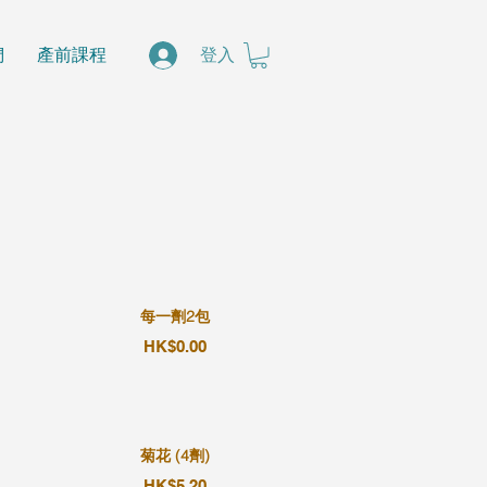
們
產前課程
登入
每一劑2包
HK$0.00
菊花 (4劑)
HK$5.20