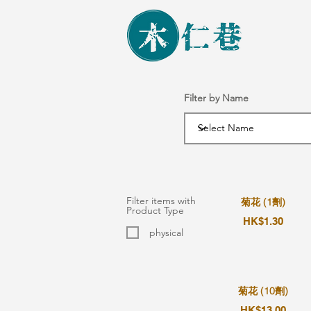
Filter by Name
Filter items with
菊花 (1劑)
Product Type
HK$1.30
physical
菊花 (10劑)
HK$13.00