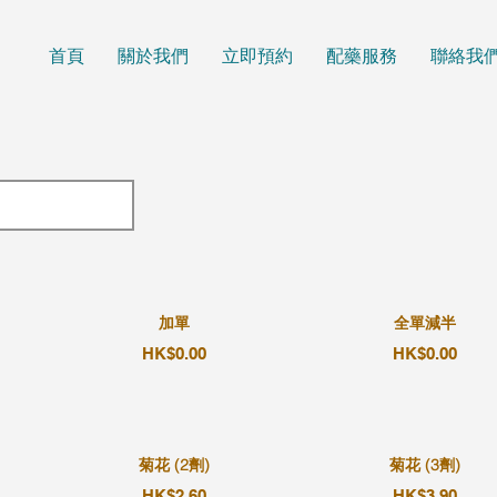
首頁
關於我們
立即預約
配藥服務
聯絡我
加單
全單減半
HK$0.00
HK$0.00
菊花 (2劑)
菊花 (3劑)
HK$2.60
HK$3.90