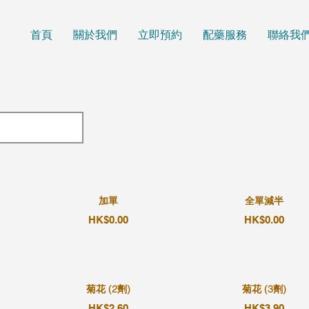
首頁
關於我們
立即預約
配藥服務
聯絡我
加單
全單減半
HK$0.00
HK$0.00
菊花 (2劑)
菊花 (3劑)
HK$2.60
HK$3.90