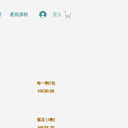
們
產前課程
登入
每一劑2包
HK$0.00
菊花 (4劑)
HK$5.20