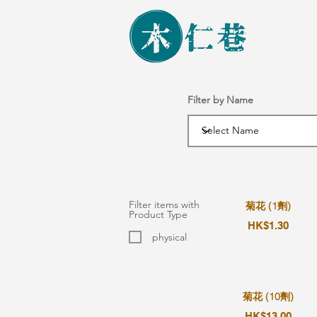
Filter by Name
Filter items with
菊花 (1劑)
Product Type
HK$1.30
physical
菊花 (10劑)
HK$13.00