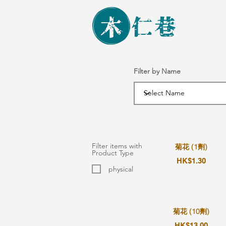
Filter by Name
Filter items with
菊花 (1劑)
Product Type
HK$1.30
physical
菊花 (10劑)
HK$13.00