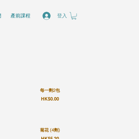
們
產前課程
登入
每一劑2包
HK$0.00
菊花 (4劑)
HK$5.20