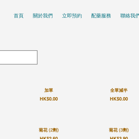
首頁
關於我們
立即預約
配藥服務
聯絡我
加單
全單減半
HK$0.00
HK$0.00
菊花 (2劑)
菊花 (3劑)
HK$2.60
HK$3.90