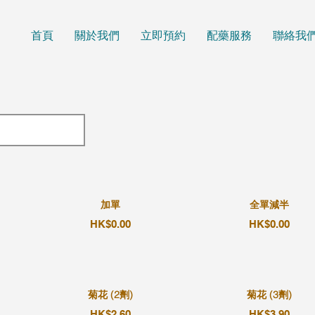
首頁
關於我們
立即預約
配藥服務
聯絡我
加單
全單減半
HK$0.00
HK$0.00
菊花 (2劑)
菊花 (3劑)
HK$2.60
HK$3.90