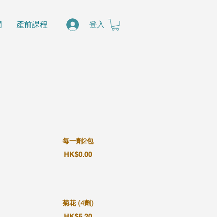
們
產前課程
登入
每一劑2包
HK$0.00
菊花 (4劑)
HK$5.20