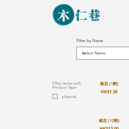
Filter by Name
Filter items with
菊花 (1劑)
Product Type
HK$1.30
physical
菊花 (10劑)
HK$13.00