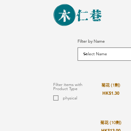
Filter by Name
Filter items with
菊花 (1劑)
Product Type
HK$1.30
physical
菊花 (10劑)
HK$13.00