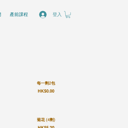
們
產前課程
登入
每一劑2包
HK$0.00
菊花 (4劑)
HK$5.20