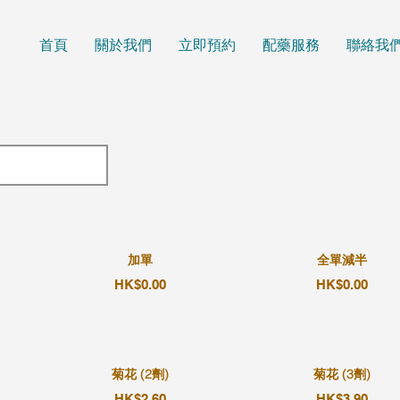
首頁
關於我們
立即預約
配藥服務
聯絡我
加單
全單減半
HK$0.00
HK$0.00
菊花 (2劑)
菊花 (3劑)
HK$2.60
HK$3.90