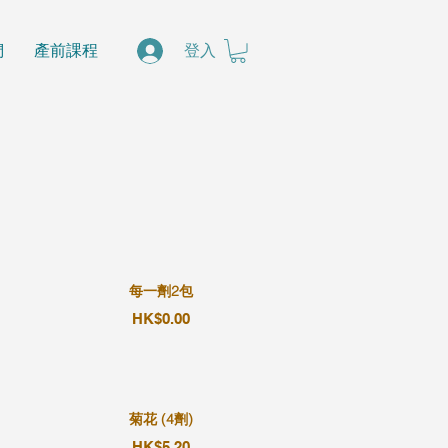
們
產前課程
登入
每一劑2包
HK$0.00
菊花 (4劑)
HK$5.20