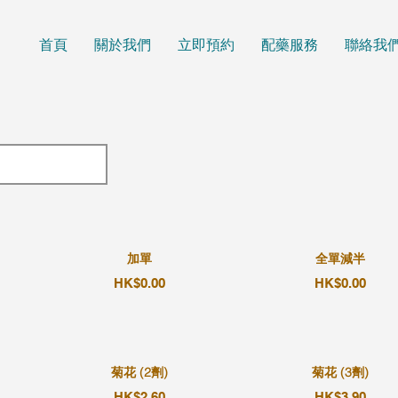
首頁
關於我們
立即預約
配藥服務
聯絡我
加單
全單減半
HK$0.00
HK$0.00
菊花 (2劑)
菊花 (3劑)
HK$2.60
HK$3.90