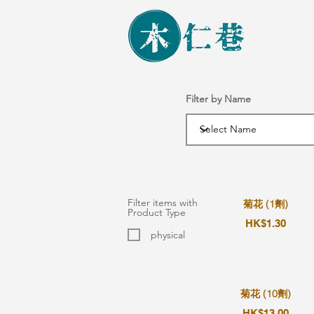
Filter by Name
Filter items with
菊花 (1劑)
Product Type
HK$1.30
physical
菊花 (10劑)
HK$13.00