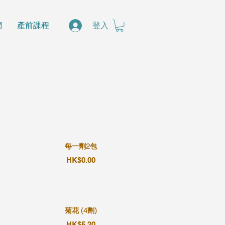
們
產前課程
登入
每一劑2包
HK$0.00
菊花 (4劑)
HK$5.20