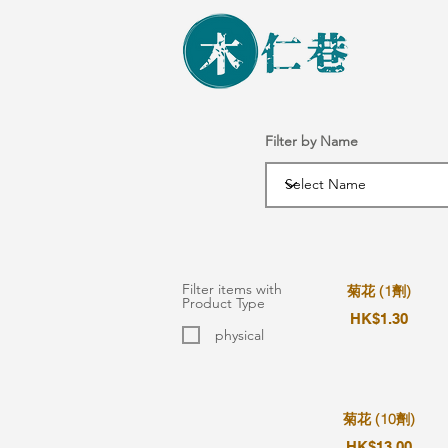
Filter by Name
Filter items with
菊花 (1劑)
Product Type
HK$1.30
physical
菊花 (10劑)
HK$13.00