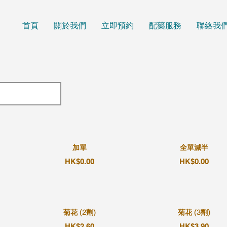
首頁
關於我們
立即預約
配藥服務
聯絡我
加單
全單減半
HK$0.00
HK$0.00
菊花 (2劑)
菊花 (3劑)
HK$2.60
HK$3.90