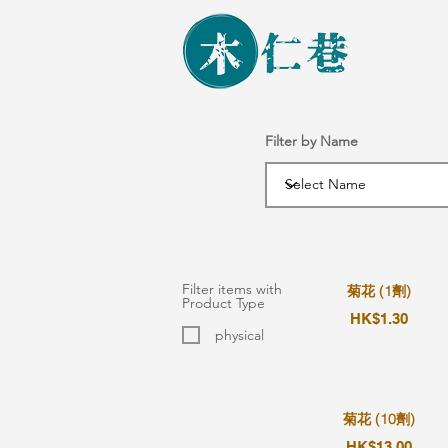
Filter by Name
Filter items with
菊花 (1劑)
Product Type
HK$1.30
physical
菊花 (10劑)
HK$13.00