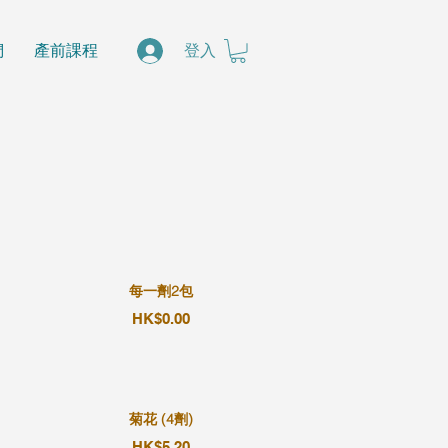
們
產前課程
登入
每一劑2包
HK$0.00
菊花 (4劑)
HK$5.20