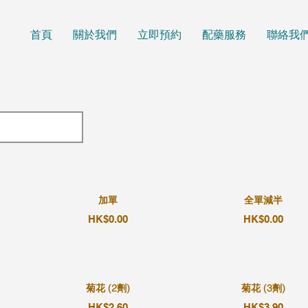
首頁
關於我們
立即預約
配藥服務
聯絡我
加單
全單減半
HK$0.00
HK$0.00
菊花 (2劑)
菊花 (3劑)
HK$2.60
HK$3.90