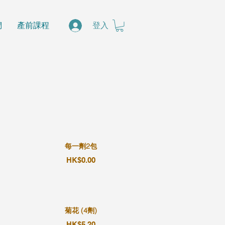
們
產前課程
登入
每一劑2包
HK$0.00
菊花 (4劑)
HK$5.20