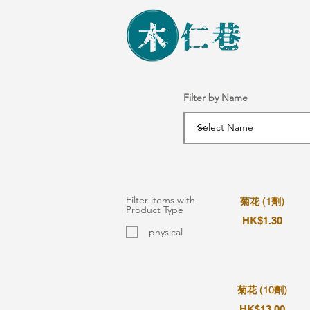
Filter by Name
Filter items with
菊花 (1劑)
Product Type
HK$1.30
physical
菊花 (10劑)
HK$13.00