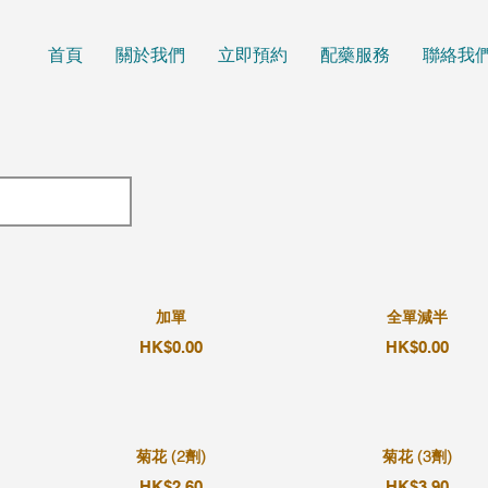
首頁
關於我們
立即預約
配藥服務
聯絡我
加單
全單減半
HK$0.00
HK$0.00
菊花 (2劑)
菊花 (3劑)
HK$2.60
HK$3.90