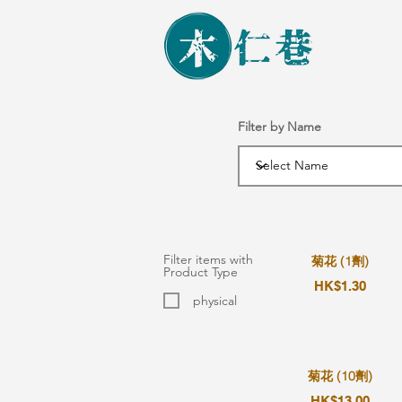
Filter by Name
Filter items with
菊花 (1劑)
Product Type
HK$1.30
physical
菊花 (10劑)
HK$13.00