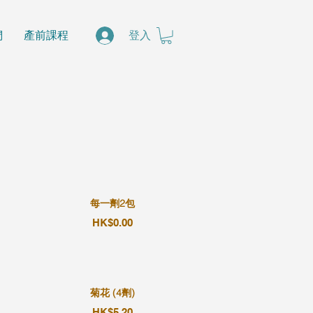
們
產前課程
登入
每一劑2包
HK$0.00
菊花 (4劑)
HK$5.20