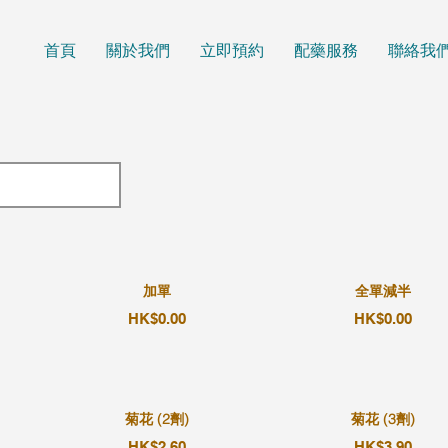
首頁
關於我們
立即預約
配藥服務
聯絡我
加單
全單減半
HK$0.00
HK$0.00
菊花 (2劑)
菊花 (3劑)
HK$2.60
HK$3.90