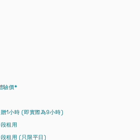
時體驗價*
送贈
1小時 (即實際為9小時)
時段租用
段租用 (只限平日)