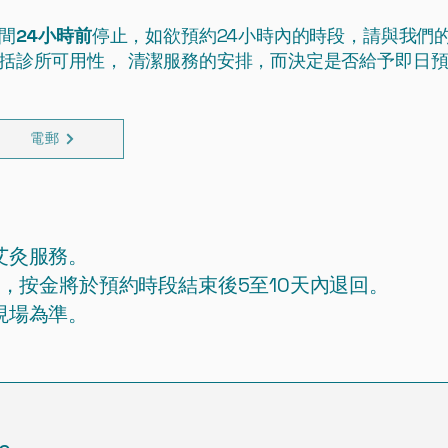
間
24小時前
停止，如欲預約24小時內的時段，請與我們
括診所可用性， 清潔服務的安排，而決定是否給予即日
電郵
艾灸服務。
金，按金將於預約時段結束後5至10天內退回。
現場為準。