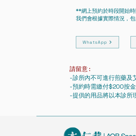
**網上預約於時段開始時
我們會根據實際情況，包
WhatsApp
請留意 :
-診所內不可進行煎藥及
-預約時需繳付$200按
-提供的用品將以本診所