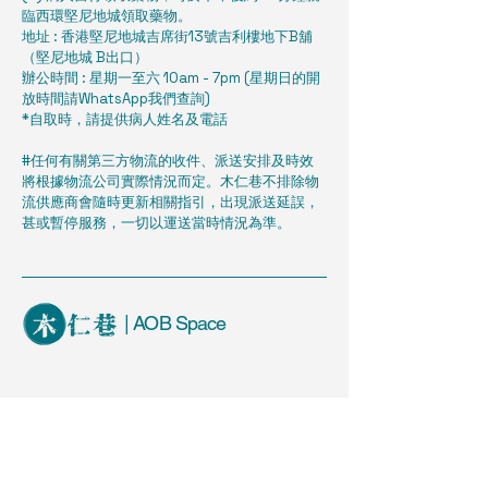
臨西環堅尼地城領取藥物。
地址 : 香港堅尼地城吉席街13號吉利樓地下B舖
（堅尼地城 B出口）
辦公時間 : 星期一至六 10am - 7pm (星期日的開
放時間請WhatsApp我們查詢)
​*自取時，請提供病人姓名及電話
#任何有關第三方物流的收件、派送安排及時效
將根據物流公司實際情況而定。木仁巷不排除物
流供應商會隨時更新相關指引，出現派送延誤，
甚或暫停服務，一切以運送當時情況為準。
| AOB Space