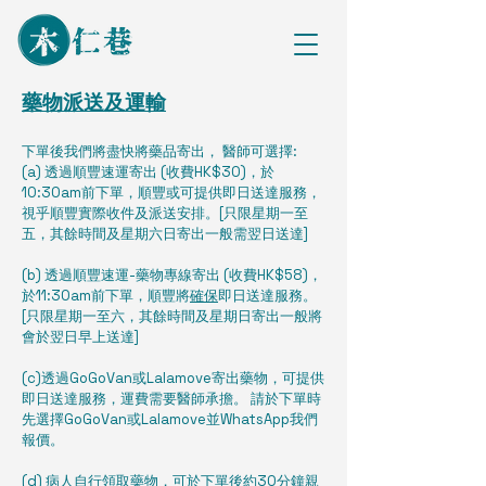
藥物派送及運輸
下單後我們將盡快將藥品寄出， 醫師可選擇:
(a) 透過順豐速運寄出 (收費HK$30)，於
10:30am前下單，順豐或可提供即日送達服務，
視乎順豐實際收件及派送安排。[只限星期一至
五，其餘時間及星期六日寄出一般需翌日送達]
(b) 透過順豐速運-藥物專線寄出 (收費HK$58)，
於11:30am前下單，順豐將
確保
即日送達服務。
[只限星期一至六，其餘時間及星期日寄出一般將
會於翌日早上送達]
(c)透過GoGoVan或Lalamove寄出藥物，可提供
即日送達服務，運費需要醫師承擔。 請於下單時
先選擇GoGoVan或Lalamove並WhatsApp我們
報價。
(d) 病人自行領取藥物，可於下單後約30分鐘親