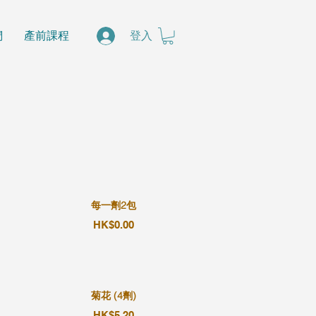
們
產前課程
登入
每一劑2包
HK$0.00
菊花 (4劑)
HK$5.20