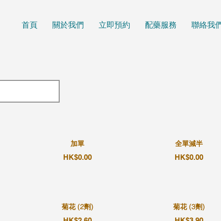
首頁
關於我們
立即預約
配藥服務
聯絡我
加單
全單減半
HK$0.00
HK$0.00
菊花 (2劑)
菊花 (3劑)
HK$2.60
HK$3.90