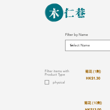
Filter by Name
Filter items with
菊花 (1劑)
Product Type
HK$1.30
physical
菊花 (10劑)
HK$13.00