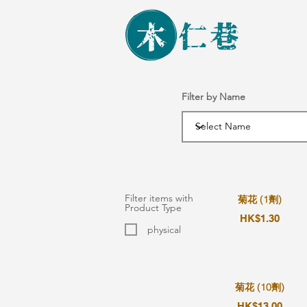
Filter by Name
Filter items with
菊花 (1劑)
Product Type
HK$1.30
physical
菊花 (10劑)
HK$13.00