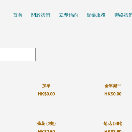
首頁
關於我們
立即預約
配藥服務
聯絡我
加單
全單減半
HK$0.00
HK$0.00
菊花 (2劑)
菊花 (3劑)
HK$2.60
HK$3.90