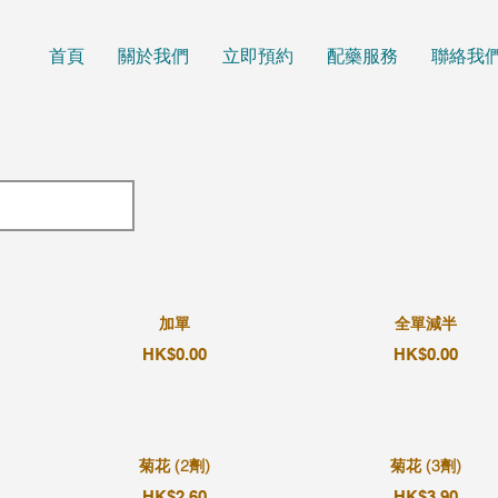
首頁
關於我們
立即預約
配藥服務
聯絡我
加單
全單減半
HK$0.00
HK$0.00
菊花 (2劑)
菊花 (3劑)
HK$2.60
HK$3.90