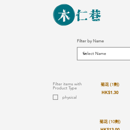
Filter by Name
Filter items with
菊花 (1劑)
Product Type
HK$1.30
physical
菊花 (10劑)
HK$13.00