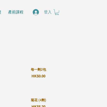
們
產前課程
登入
每一劑2包
HK$0.00
菊花 (4劑)
HK$5.20