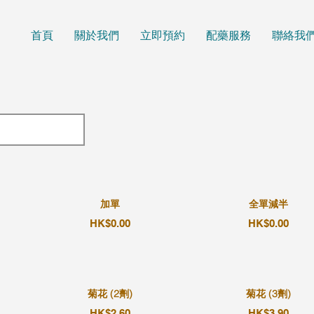
首頁
關於我們
立即預約
配藥服務
聯絡我
加單
全單減半
HK$0.00
HK$0.00
菊花 (2劑)
菊花 (3劑)
HK$2.60
HK$3.90