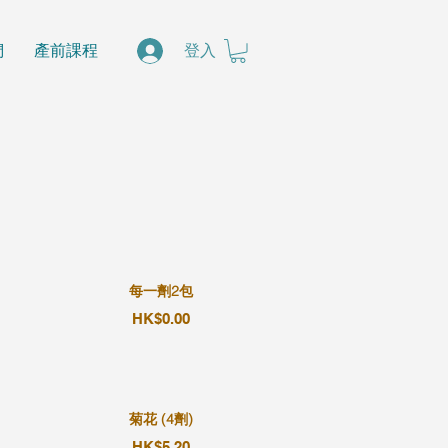
們
產前課程
登入
每一劑2包
HK$0.00
菊花 (4劑)
HK$5.20