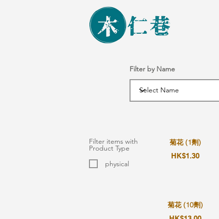
Filter by Name
Filter items with
菊花 (1劑)
Product Type
HK$1.30
physical
菊花 (10劑)
HK$13.00