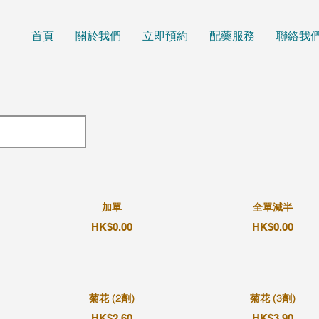
首頁
關於我們
立即預約
配藥服務
聯絡我
加單
全單減半
HK$0.00
HK$0.00
菊花 (2劑)
菊花 (3劑)
HK$2.60
HK$3.90