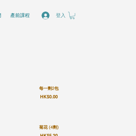
們
產前課程
登入
每一劑2包
HK$0.00
菊花 (4劑)
HK$5.20