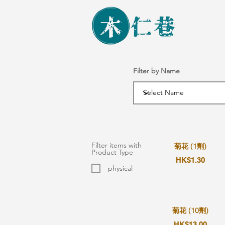
Filter by Name
Filter items with
菊花 (1劑)
Product Type
HK$1.30
physical
菊花 (10劑)
HK$13.00