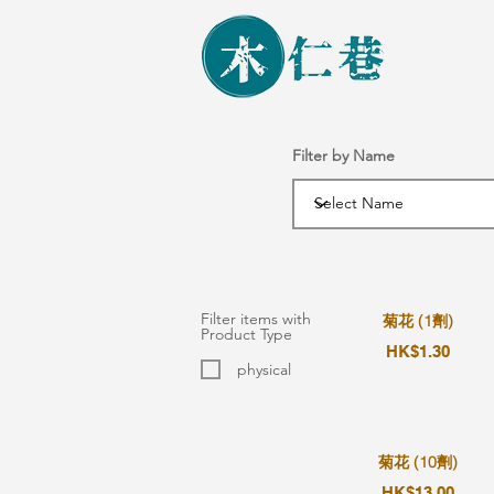
Filter by Name
Filter items with
菊花 (1劑)
Product Type
HK$1.30
physical
菊花 (10劑)
HK$13.00