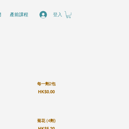
們
產前課程
登入
每一劑2包
HK$0.00
菊花 (4劑)
HK$5.20