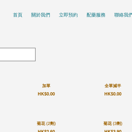
首頁
關於我們
立即預約
配藥服務
聯絡我
加單
全單減半
HK$0.00
HK$0.00
菊花 (2劑)
菊花 (3劑)
HK$2.60
HK$3.90