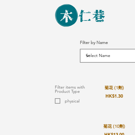
Filter by Name
Filter items with
菊花 (1劑)
Product Type
HK$1.30
physical
菊花 (10劑)
HK$13.00