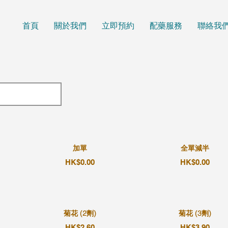
首頁
關於我們
立即預約
配藥服務
聯絡我
加單
全單減半
HK$0.00
HK$0.00
菊花 (2劑)
菊花 (3劑)
HK$2.60
HK$3.90