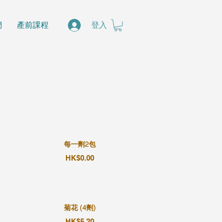
們
產前課程
登入
每一劑2包
HK$0.00
菊花 (4劑)
HK$5.20