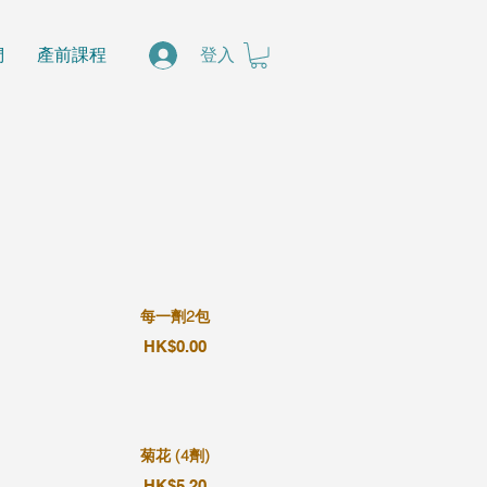
們
產前課程
登入
每一劑2包
HK$0.00
菊花 (4劑)
HK$5.20