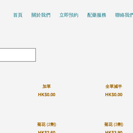
首頁
關於我們
立即預約
配藥服務
聯絡我
加單
全單減半
HK$0.00
HK$0.00
菊花 (2劑)
菊花 (3劑)
HK$2.60
HK$3.90