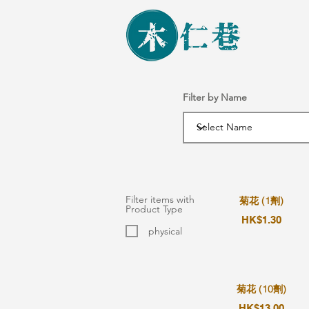
Filter by Name
Filter items with
菊花 (1劑)
Product Type
HK$1.30
physical
菊花 (10劑)
HK$13.00