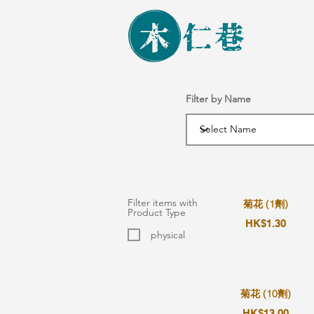
Filter by Name
Filter items with
菊花 (1劑)
Product Type
HK$1.30
physical
菊花 (10劑)
HK$13.00