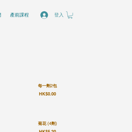
們
產前課程
登入
每一劑2包
HK$0.00
菊花 (4劑)
HK$5.20