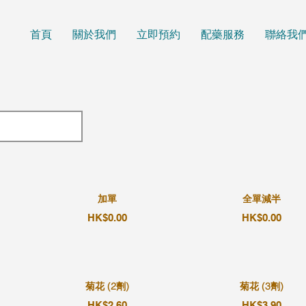
首頁
關於我們
立即預約
配藥服務
聯絡我
加單
全單減半
HK$0.00
HK$0.00
菊花 (2劑)
菊花 (3劑)
HK$2.60
HK$3.90