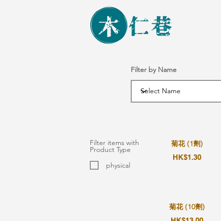
Filter by Name
Filter items with
菊花 (1劑)
Product Type
HK$1.30
physical
菊花 (10劑)
HK$13.00