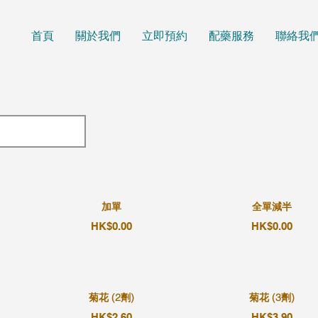
首頁
關於我們
立即預約
配藥服務
聯絡我
加單
全單減半
HK$0.00
HK$0.00
菊花 (2劑)
菊花 (3劑)
HK$2.60
HK$3.90