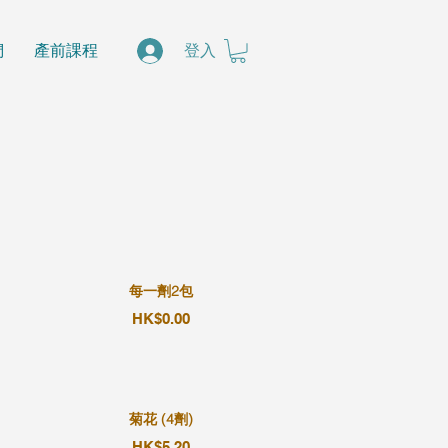
們
產前課程
登入
每一劑2包
HK$0.00
菊花 (4劑)
HK$5.20